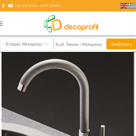
215 215 3500 - 6937 330077