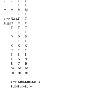
L
L
L
L
I
I
I
I
M
M
M
M
Ε
Ε
Ε
Σ
Σ
Σ
ΣΥΡΤΑΡΙΑ
Ω
Ω
Ω
SLIM
Τ
Τ
Τ
Ε
Ε
Ε
Ρ
Ρ
Ρ
Ι
Ι
Ι
Κ
Κ
Κ
Ο
Ο
Ο
1
1
1
1
6
9
8
7
9
m
m
m
m
m
m
ΣΥΡΤΑΡΙΑ
ΣΥΡΤΑΡΙΑ
ΣΥΡΤΑΡΙΑ
SLIM
SLIM
SLIM