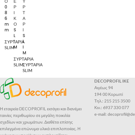
Ο
Ε
Υ
0
Ρ
Ρ
8
Ι
Τ
6
Κ
Α
m
Ο
Ρ
m
S
Ι
L
S
I
L
ΣΥΡΤΑΡΙΑ
M
I
SLIM
M
ΣΥΡΤΑΡΙΑ
SLIM
ΣΥΡΤΑΡΙΑ
SLIM
DECOPROFIL IKE
Αιγέως 94
194 00 Κορωπί
Τηλ.: 215 215 3500
Κιν.: 6937 330 077
Η εταιρεία DECOPROFIL εισάγει και διανέμει
e-mail: decoprofil@de
ταινίες περιθωρίου σε μεγάλη ποικιλία
σχεδίων και χρωμάτων. Διαθέτει επίσης
επιλεγμένα επώνυμα υλικά επιπλοποιίας. Η