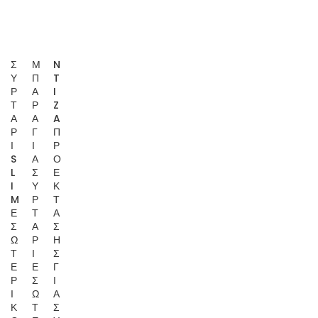
Σ
Μ
N
Υ
Π
T
Ρ
Α
I
Τ
Ρ
Z
Α
Α
A
Ρ
Γ
Π
Ι
Ι
Ρ
S
Α
Ο
L
Σ
Ε
I
Υ
Κ
M
Ρ
Τ
Ε
Τ
Α
Σ
Α
Σ
Ω
Ρ
Η
Τ
Ι
Σ
Ε
Ε
Γ
Ρ
Σ
Ι
Ι
Ω
Α
Κ
Τ
Σ