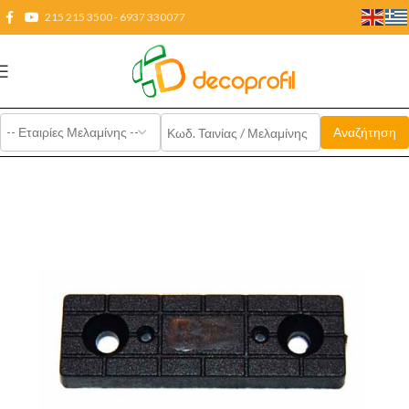
215 215 3500 - 6937 330077