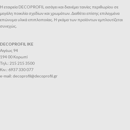
Η εταιρεία DECOPROFIL εισάγει και διανέμει ταινίες περιθωρίου σε
μεγάλη ποικιλία σχεδίων και χρωμάτων. Διαθέτει επίσης επιλεγμένα
επώνυμα υλικά επιπλοποιίας. Η γκάμα των προϊόντων εμπλουτίζεται
συνεχώς.
DECOPROFIL IKE
Αιγέως 94
194 00 Κορωπί
Τηλ.: 215 215 3500
Κιν.: 6937 330 077
e-mail: decoprofil@decoprofil.gr