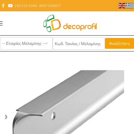
215 215 3500 - 6937 330077