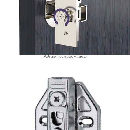
Ρύθμιση εμπρός – πισω