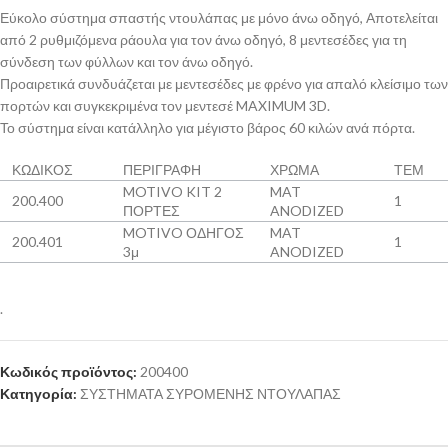
Εύκολο σύστημα σπαστής ντουλάπας με μόνο άνω οδηγό, Αποτελείται
από 2 ρυθμιζόμενα ράουλα για τον άνω οδηγό, 8 μεντεσέδες για τη
σύνδεση των φύλλων και τον άνω οδηγό.
Προαιρετικά συνδυάζεται με μεντεσέδες με φρένο για απαλό κλείσιμο των
πορτών και συγκεκριμένα τον μεντεσέ MAXIMUM 3D.
Το σύστημα είναι κατάλληλο για μέγιστο βάρος 60 κιλών ανά πόρτα.
ΚΩΔΙΚΟΣ
ΠΕΡΙΓΡΑΦΗ
ΧΡΩΜΑ
ΤΕΜ
MOTIVO KIT 2
MAT
200.400
1
ΠΟΡΤΕΣ
ANODIZED
MOTIVO ΟΔΗΓΟΣ
MAT
200.401
1
3μ
ANODIZED
.
Κωδικός προϊόντος:
200400
Κατηγορία:
ΣΥΣΤΗΜΑΤΑ ΣΥΡΟΜΕΝΗΣ ΝΤΟΥΛΑΠΑΣ