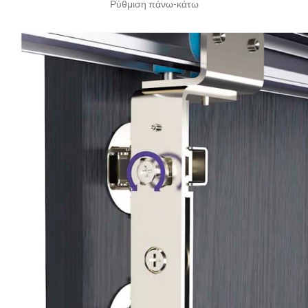
Ρύθμιση πάνω-κάτω