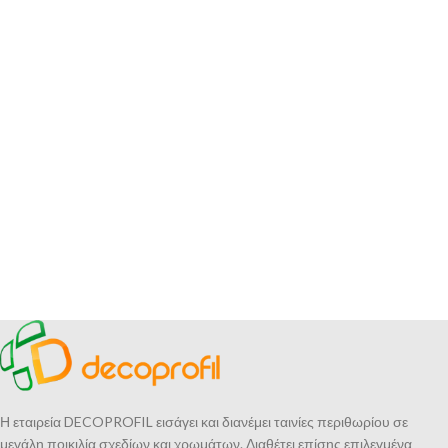
Η εταιρεία DECOPROFIL εισάγει και διανέμει ταινίες περιθωρίου σε
μεγάλη ποικιλία σχεδίων και χρωμάτων. Διαθέτει επίσης επιλεγμένα