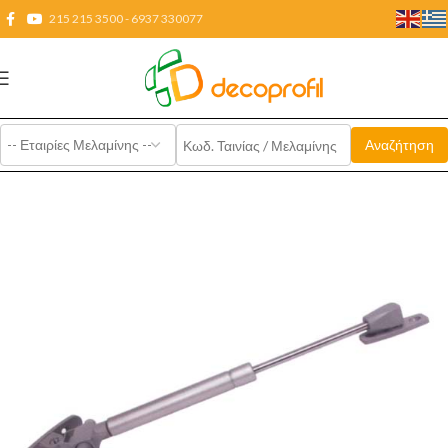
215 215 3500 - 6937 330077