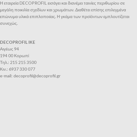
Η εταιρεία DECOPROFIL εισάγει και διανέμει ταινίες περιθωρίου σε
μεγάλη ποικιλία σχεδίων και χρωμάτων. Διαθέτει επίσης επιλεγμένα
επώνυμα υλικά επιπλοποιίας. Η γκάμα των προϊόντων εμπλουτίζεται
συνεχώς.
DECOPROFIL IKE
Αιγέως 94
194 00 Κορωπί
Τηλ.: 215 215 3500
Κιν.: 6937 330 077
e-mail: decoprofil@decoprofil.gr