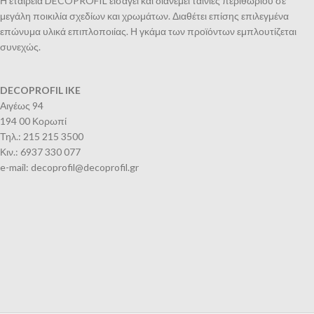
Η εταιρεία DECOPROFIL εισάγει και διανέμει ταινίες περιθωρίου σε
μεγάλη ποικιλία σχεδίων και χρωμάτων. Διαθέτει επίσης επιλεγμένα
επώνυμα υλικά επιπλοποιίας. Η γκάμα των προϊόντων εμπλουτίζεται
συνεχώς.
DECOPROFIL IKE
Αιγέως 94
194 00 Κορωπί
Τηλ.: 215 215 3500
Κιν.: 6937 330 077
e-mail: decoprofil@decoprofil.gr