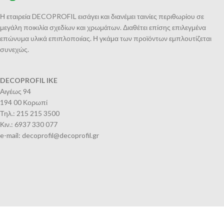
Η εταιρεία DECOPROFIL εισάγει και διανέμει ταινίες περιθωρίου σε
μεγάλη ποικιλία σχεδίων και χρωμάτων. Διαθέτει επίσης επιλεγμένα
επώνυμα υλικά επιπλοποιίας. Η γκάμα των προϊόντων εμπλουτίζεται
συνεχώς.
DECOPROFIL IKE
Αιγέως 94
194 00 Κορωπί
Τηλ.: 215 215 3500
Κιν.: 6937 330 077
e-mail: decoprofil@decoprofil.gr