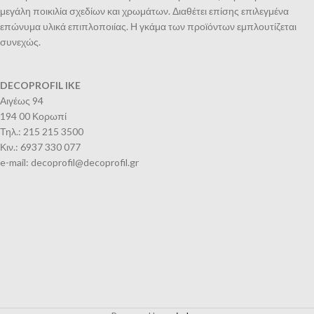
μεγάλη ποικιλία σχεδίων και χρωμάτων. Διαθέτει επίσης επιλεγμένα
επώνυμα υλικά επιπλοποιίας. Η γκάμα των προϊόντων εμπλουτίζεται
συνεχώς.
DECOPROFIL IKE
Αιγέως 94
194 00 Κορωπί
Τηλ.: 215 215 3500
Κιν.: 6937 330 077
e-mail: decoprofil@decoprofil.gr