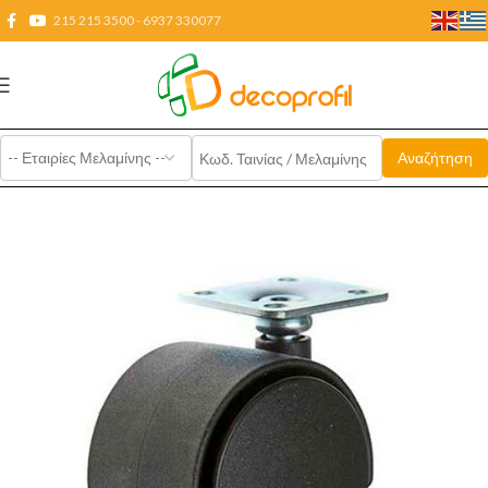
215 215 3500 - 6937 330077