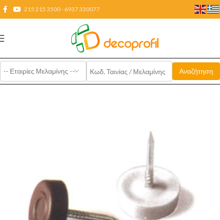
215 215 3500 - 6937 330077