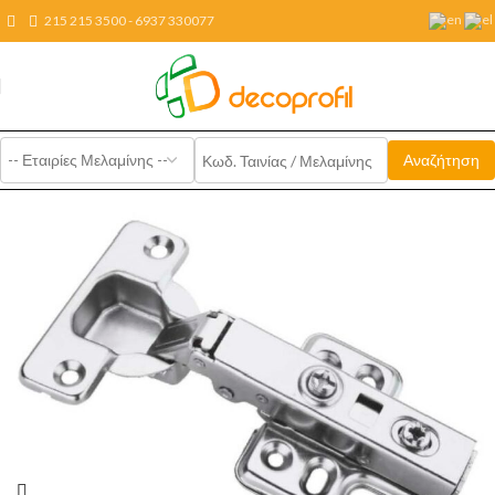
215 215 3500 - 6937 330077