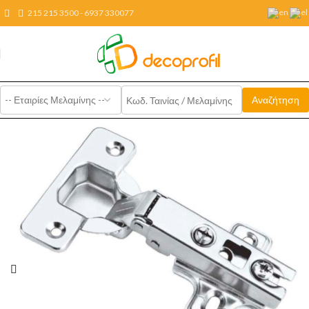
215 215 3500 - 6937 330077