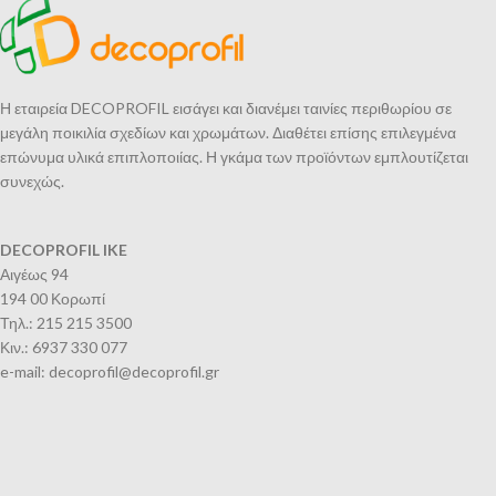
Η εταιρεία DECOPROFIL εισάγει και διανέμει ταινίες περιθωρίου σε
μεγάλη ποικιλία σχεδίων και χρωμάτων. Διαθέτει επίσης επιλεγμένα
επώνυμα υλικά επιπλοποιίας. Η γκάμα των προϊόντων εμπλουτίζεται
συνεχώς.
DECOPROFIL IKE
Αιγέως 94
194 00 Κορωπί
Τηλ.: 215 215 3500
Κιν.: 6937 330 077
e-mail: decoprofil@decoprofil.gr