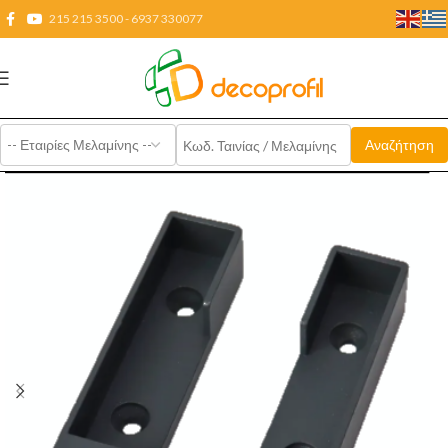
215 215 3500 - 6937 330077