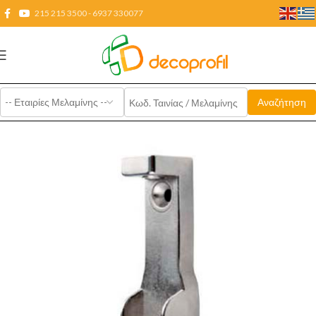
215 215 3500 - 6937 330077