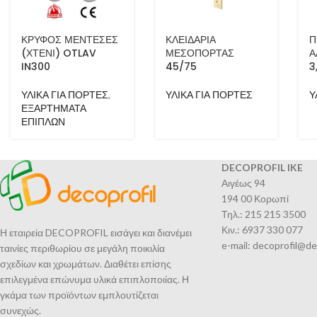
ΚΡΥΦΟΣ ΜΕΝΤΕΣΕΣ
ΚΛΕΙΔΑΡΙΑ
Π
(ΧΤΕΝΙ) OTLAV
ΜΕΣΟΠΟΡΤΑΣ
Α
IN300
45/75
3
ΥΛΙΚΑ ΓΙΑ ΠΟΡΤΕΣ
,
ΥΛΙΚΑ ΓΙΑ ΠΟΡΤΕΣ
Υ
ΕΞΑΡΤΗΜΑΤΑ
ΕΠΙΠΛΩΝ
DECOPROFIL IKE
Αιγέως 94
194 00 Κορωπί
Τηλ.: 215 215 3500
Κιν.: 6937 330 077
Η εταιρεία DECOPROFIL εισάγει και διανέμει
e-mail: decoprofil@de
ταινίες περιθωρίου σε μεγάλη ποικιλία
σχεδίων και χρωμάτων. Διαθέτει επίσης
επιλεγμένα επώνυμα υλικά επιπλοποιίας. Η
γκάμα των προϊόντων εμπλουτίζεται
συνεχώς.