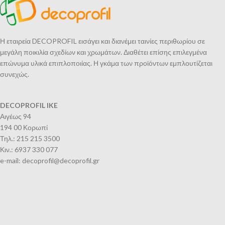
Η εταιρεία DECOPROFIL εισάγει και διανέμει ταινίες περιθωρίου σε
μεγάλη ποικιλία σχεδίων και χρωμάτων. Διαθέτει επίσης επιλεγμένα
επώνυμα υλικά επιπλοποιίας. Η γκάμα των προϊόντων εμπλουτίζεται
συνεχώς.
DECOPROFIL IKE
Αιγέως 94
194 00 Κορωπί
Τηλ.: 215 215 3500
Κιν.: 6937 330 077
e-mail: decoprofil@decoprofil.gr