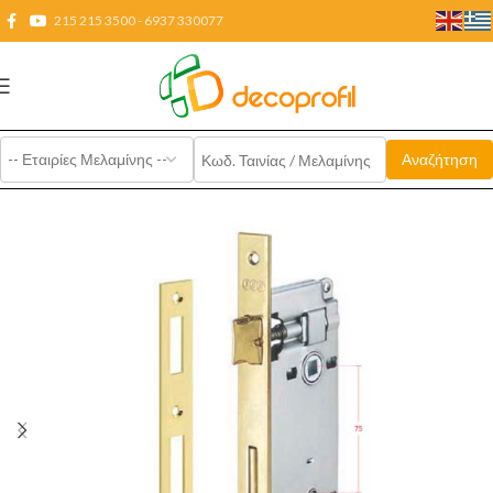
215 215 3500 - 6937 330077