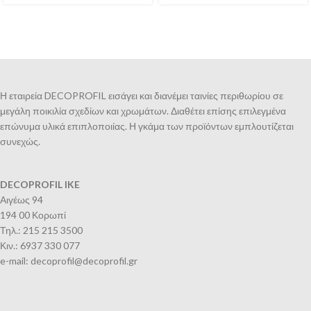
Η εταιρεία DECOPROFIL εισάγει και διανέμει ταινίες περιθωρίου σε
μεγάλη ποικιλία σχεδίων και χρωμάτων. Διαθέτει επίσης επιλεγμένα
επώνυμα υλικά επιπλοποιίας. Η γκάμα των προϊόντων εμπλουτίζεται
συνεχώς.
DECOPROFIL IKE
Αιγέως 94
194 00 Κορωπί
Τηλ.: 215 215 3500
Κιν.: 6937 330 077
e-mail: decoprofil@decoprofil.gr