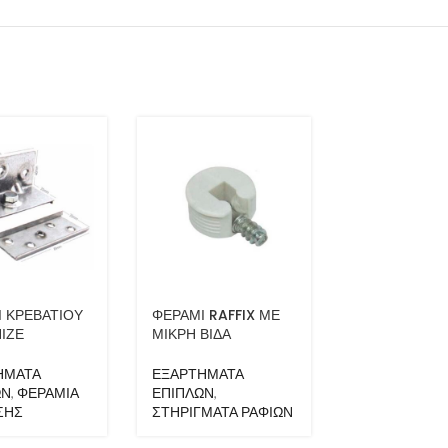
 ΚΡΕΒΑΤΙΟΥ
ΦΕΡΑΜΙ RAFFIX ΜΕ
ΒΑΡΕΛΑΚΙ ΜΕ
ΙΖΕ
ΜΙΚΡΗ ΒΙΔΑ
ΚΑΛΥΜΜΑ Φ5
ΗΜΑΤΑ
ΕΞΑΡΤΗΜΑΤΑ
ΕΞΑΡΤΗΜΑΤΑ
ΩΝ
,
ΦΕΡΑΜΙΑ
ΕΠΙΠΛΩΝ
,
ΕΠΙΠΛΩΝ
,
ΣΗΣ
ΣΤΗΡΙΓΜΑΤΑ ΡΑΦΙΩΝ
ΣΤΗΡΙΓΜΑΤΑ 