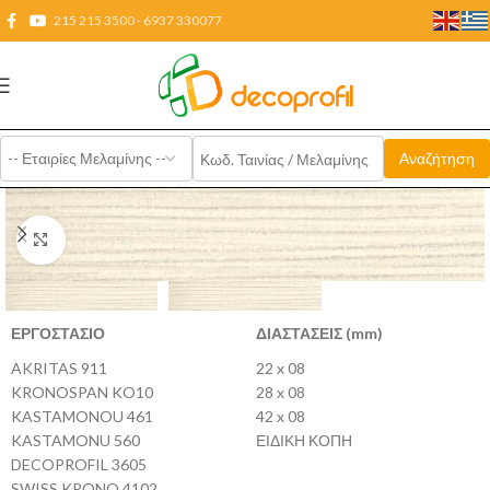
215 215 3500 - 6937 330077
Click to enlarge
ΕΡΓΟΣΤΑΣΙΟ
ΔΙΑΣΤΑΣΕΙΣ (mm)
AKRITAS 911
22 x 08
KRONOSPAN KO10
28 x 08
KASTAMONOU 461
42 x 08
KASTAMONU 560
ΕΙΔΙΚΗ ΚΟΠΗ
DECOPROFIL 3605
SWISS KRONO 4102