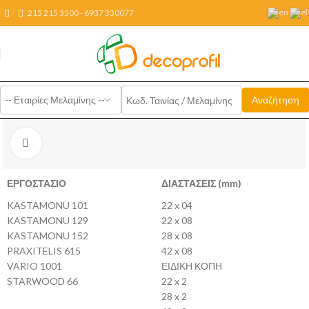
215 215 3500 - 6937 330077
Click to enlarge
ΕΡΓΟΣΤΑΣΙΟ
ΔΙΑΣΤΑΣΕΙΣ (mm)
KASTAMONU 101
22 x 04
KASTAMONU 129
22 x 08
KASTAMONU 152
28 x 08
PRAXITELIS 615
42 x 08
VARIO 1001
ΕΙΔΙΚΗ ΚΟΠΗ
STARWOOD 66
22 x 2
28 x 2