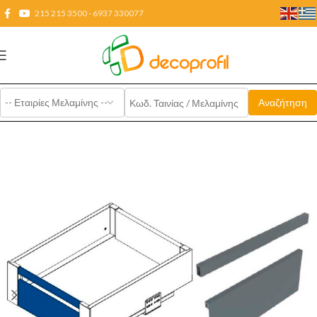
215 215 3500 - 6937 330077