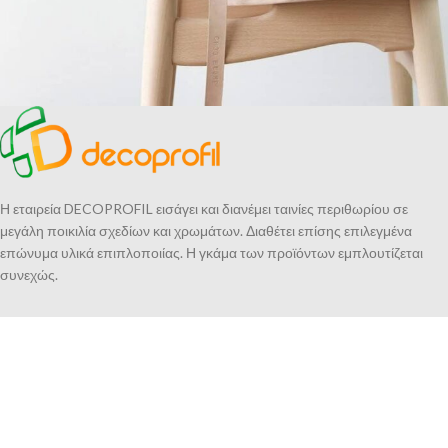
A lacus bibendum pulvinar
Furniture
Η εταιρεία DECOPROFIL εισάγει και διανέμει ταινίες περιθωρίου σε
μεγάλη ποικιλία σχεδίων και χρωμάτων. Διαθέτει επίσης επιλεγμένα
επώνυμα υλικά επιπλοποιίας. Η γκάμα των προϊόντων εμπλουτίζεται
συνεχώς.
DECOPROFIL IKE
Αιγέως 94
194 00 Κορωπί
Τηλ.: 215 215 3500
Κιν.: 6937 330 077
e-mail: decoprofil@decoprofil.gr