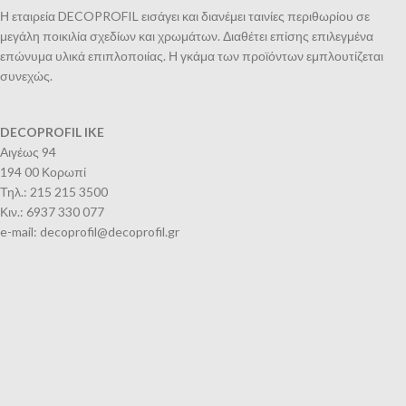
Η εταιρεία DECOPROFIL εισάγει και διανέμει ταινίες περιθωρίου σε
μεγάλη ποικιλία σχεδίων και χρωμάτων. Διαθέτει επίσης επιλεγμένα
επώνυμα υλικά επιπλοποιίας. Η γκάμα των προϊόντων εμπλουτίζεται
συνεχώς.
DECOPROFIL IKE
Αιγέως 94
194 00 Κορωπί
Τηλ.: 215 215 3500
Κιν.: 6937 330 077
e-mail: decoprofil@decoprofil.gr