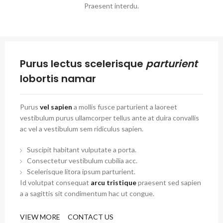
Praesent interdu.
Purus lectus scelerisque
parturient
lobortis namar
Purus
vel sapien
a mollis fusce parturient a laoreet
vestibulum purus ullamcorper tellus ante at duira convallis
ac vel a vestibulum sem ridiculus sapien.
Suscipit habitant vulputate a porta.
Consectetur vestibulum cubilia acc.
Scelerisque litora ipsum parturient.
Id volutpat consequat
arcu tristique
praesent sed sapien
a a sagittis sit condimentum hac ut congue.
VIEW MORE
CONTACT US