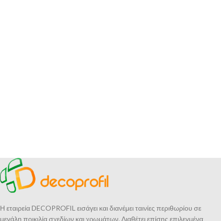
Η εταιρεία DECOPROFIL εισάγει και διανέμει ταινίες περιθωρίου σε
μεγάλη ποικιλία σχεδίων και χρωμάτων. Διαθέτει επίσης επιλεγμένα