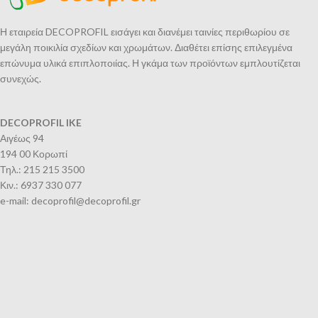
Η εταιρεία DECOPROFIL εισάγει και διανέμει ταινίες περιθωρίου σε
μεγάλη ποικιλία σχεδίων και χρωμάτων. Διαθέτει επίσης επιλεγμένα
επώνυμα υλικά επιπλοποιίας. Η γκάμα των προϊόντων εμπλουτίζεται
συνεχώς.
DECOPROFIL IKE
Αιγέως 94
194 00 Κορωπί
Τηλ.: 215 215 3500
Κιν.: 6937 330 077
e-mail: decoprofil@decoprofil.gr