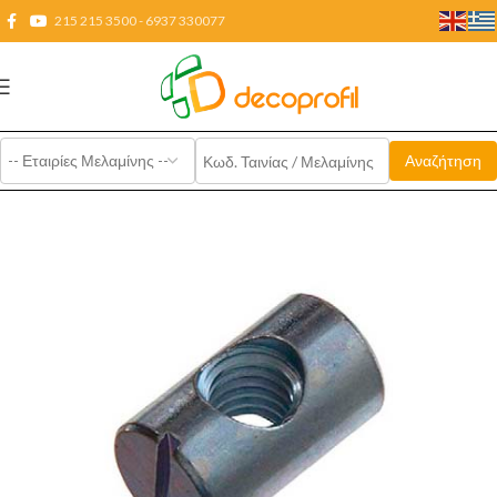
215 215 3500 - 6937 330077