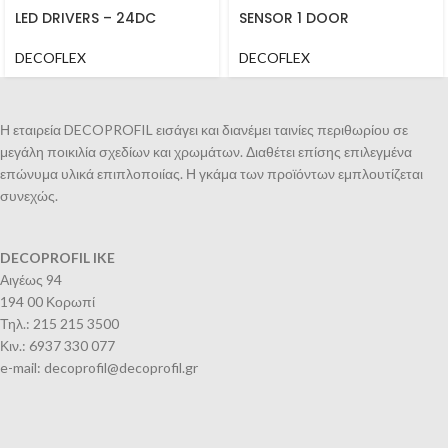
LED DRIVERS – 24DC
SENSOR 1 DOOR
DECOFLEX
DECOFLEX
Η εταιρεία DECOPROFIL εισάγει και διανέμει ταινίες περιθωρίου σε
μεγάλη ποικιλία σχεδίων και χρωμάτων. Διαθέτει επίσης επιλεγμένα
επώνυμα υλικά επιπλοποιίας. Η γκάμα των προϊόντων εμπλουτίζεται
συνεχώς.
DECOPROFIL IKE
Αιγέως 94
194 00 Κορωπί
Τηλ.: 215 215 3500
Κιν.: 6937 330 077
e-mail: decoprofil@decoprofil.gr