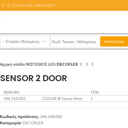
215 215 3500 - 6937 330077
Click to enlarge
Αρχική σελίδα
ΦΩΤΙΣΜΟΣ LED
DECOFLEX
SENSOR 2 DOOR
SENSORS
ΤΕΜ
346.160.002
2 DOOR IR Sensor 8mm
1
Κωδικός προϊόντος:
346.160.002
Κατηγορία:
DECOFLEX