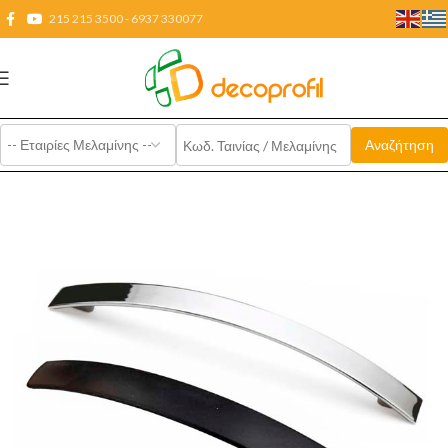
215 215 3500 - 6937 330077