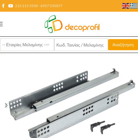
215 215 3500 - 6937 330077