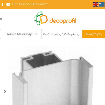
215 215 3500 - 6937 330077