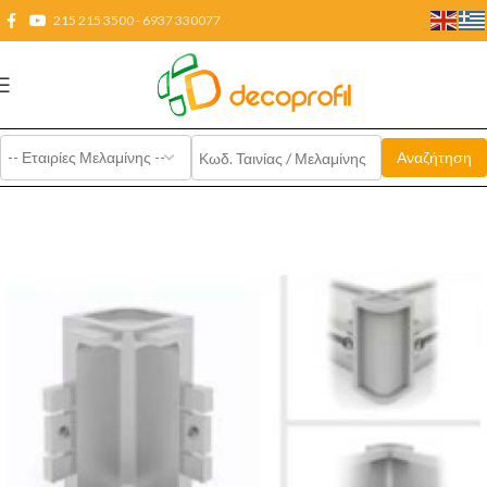
215 215 3500 - 6937 330077