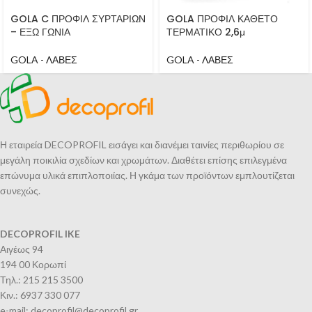
GOLA C ΠΡΟΦΙΛ ΣΥΡΤΑΡΙΩΝ
GOLA ΠΡΟΦΙΛ ΚΑΘΕΤΟ
– ΕΞΩ ΓΩΝΙΑ
ΤΕΡΜΑΤΙΚΟ 2,6μ
GOLA - ΛΑΒΕΣ
GOLA - ΛΑΒΕΣ
Η εταιρεία DECOPROFIL εισάγει και διανέμει ταινίες περιθωρίου σε
μεγάλη ποικιλία σχεδίων και χρωμάτων. Διαθέτει επίσης επιλεγμένα
επώνυμα υλικά επιπλοποιίας. Η γκάμα των προϊόντων εμπλουτίζεται
συνεχώς.
DECOPROFIL IKE
Αιγέως 94
194 00 Κορωπί
Τηλ.: 215 215 3500
Κιν.: 6937 330 077
e-mail: decoprofil@decoprofil.gr