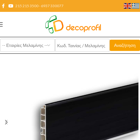
215 215 3500 - 6937 330077