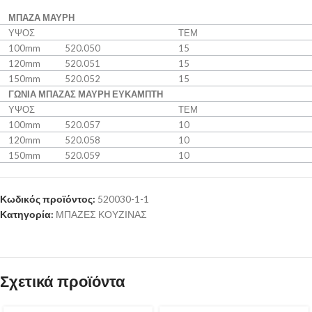
ΜΠΑΖΑ
ΜΑΥΡΗ
ΥΨΟΣ
ΤΕΜ
100mm
520.050
15
1
2
0mm
520.051
15
1
5
0mm
520.052
15
ΓΩΝΙΑ ΜΠΑΖΑΣ ΜΑΥΡΗ ΕΥΚΑΜΠΤΗ
ΥΨΟΣ
ΤΕΜ
100mm
520.05
7
1
0
1
2
0mm
520.05
8
1
0
1
5
0mm
520.05
9
1
0
Κωδικός προϊόντος:
520030-1-1
Κατηγορία:
ΜΠΑΖΕΣ ΚΟΥΖΙΝΑΣ
Σχετικά προϊόντα