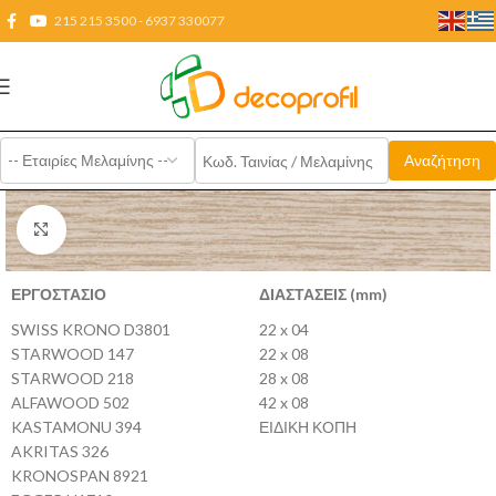
215 215 3500 - 6937 330077
Click to enlarge
ΕΡΓΟΣΤΑΣΙΟ
ΔΙΑΣΤΑΣΕΙΣ (mm)
SWISS KRONO D3801
22 x 04
STARWOOD 147
22 x 08
STARWOOD 218
28 x 08
ALFAWOOD 502
42 x 08
KASTAMONU 394
ΕΙΔΙΚΗ ΚΟΠΗ
AKRITAS 326
KRONOSPAN 8921