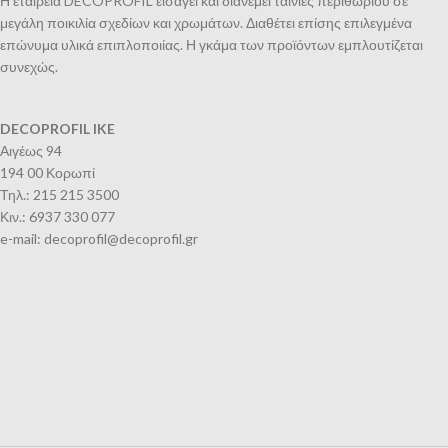
Η εταιρεία DECOPROFIL εισάγει και διανέμει ταινίες περιθωρίου σε
μεγάλη ποικιλία σχεδίων και χρωμάτων. Διαθέτει επίσης επιλεγμένα
επώνυμα υλικά επιπλοποιίας. Η γκάμα των προϊόντων εμπλουτίζεται
συνεχώς.
DECOPROFIL IKE
Αιγέως 94
194 00 Κορωπί
Τηλ.: 215 215 3500
Κιν.: 6937 330 077
e-mail: decoprofil@decoprofil.gr