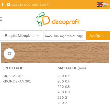
215 215 3500 - 6937 330077
Click to enlarge
ΕΡΓΟΣΤΑΣΙΟ
ΔΙΑΣΤΑΣΕΙΣ (mm)
AKRITAS 311
22 X 0.4
KRONOSPAN 381
28 X 0.4
22 X 0.8
28 X 0.8
22 X 2
28 X 2