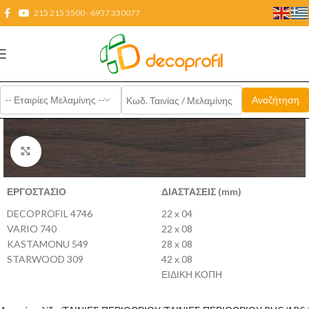
215 215 3500 - 6937 330077
Click to enlarge
ΕΡΓΟΣΤΑΣΙΟ
ΔΙΑΣΤΑΣΕΙΣ (mm)
DECOPROFIL 4746
22 x 04
VARIO 740
22 x 08
KASTAMONU 549
28 x 08
STARWOOD 309
42 x 08
ΕΙΔΙΚΗ ΚΟΠΗ