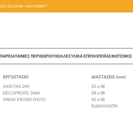
215 215 3500 - 6937 330077
ΤΑΙΡΕΙΑ
ΤΑΙΝΙΕΣ ΠΕΡΙΘΩΡΙΟΥ
ΚΟΛΛΕΣ
ΥΛΙΚΑ ΕΠΙΠΛΟΠΟΙΪΑΣ
ΦΩΤΙΣΜΟΣ 
Click to enlarge
ΕΡΓΟΣΤΑΣΙΟ
ΔΙΑΣΤΑΣΕΙΣ (mm)
AKRITAS 240
22 x 08
DECOPROFIL 3664
28 x 08
SWISS KRONO D4215
42 x 08
ΕΙΔΙΚΗ ΚΟΠΗ