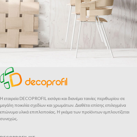
Imperdiet mauris a nontin
Accessories
Η εταιρεία DECOPROFIL εισάγει και διανέμει ταινίες περιθωρίου σε
μεγάλη ποικιλία σχεδίων και χρωμάτων. Διαθέτει επίσης επιλεγμένα
επώνυμα υλικά επιπλοποιίας. Η γκάμα των προϊόντων εμπλουτίζεται
συνεχώς.