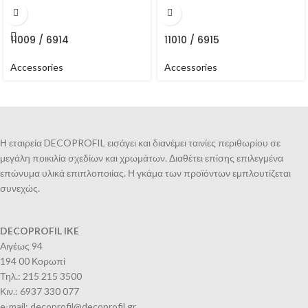
11009 / 6914
11010 / 6915
Accessories
Accessories
Η εταιρεία DECOPROFIL εισάγει και διανέμει ταινίες περιθωρίου σε
μεγάλη ποικιλία σχεδίων και χρωμάτων. Διαθέτει επίσης επιλεγμένα
επώνυμα υλικά επιπλοποιίας. Η γκάμα των προϊόντων εμπλουτίζεται
συνεχώς.
DECOPROFIL IKE
Αιγέως 94
194 00 Κορωπί
Τηλ.: 215 215 3500
Κιν.: 6937 330 077
e-mail: decoprofil@decoprofil.gr