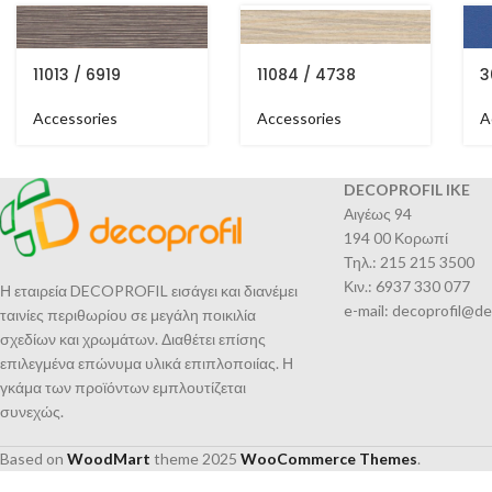
11013 / 6919
11084 / 4738
3
Accessories
Accessories
A
DECOPROFIL IKE
Αιγέως 94
194 00 Κορωπί
Τηλ.: 215 215 3500
Κιν.: 6937 330 077
Η εταιρεία DECOPROFIL εισάγει και διανέμει
e-mail: decoprofil@de
ταινίες περιθωρίου σε μεγάλη ποικιλία
σχεδίων και χρωμάτων. Διαθέτει επίσης
επιλεγμένα επώνυμα υλικά επιπλοποιίας. Η
γκάμα των προϊόντων εμπλουτίζεται
συνεχώς.
Based on
WoodMart
theme
2025
WooCommerce Themes
.