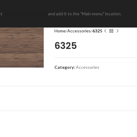
st
navigation menu here
and add it to the "Main menu" location.
Home
Accessories
6325
6325
Category:
Accessories