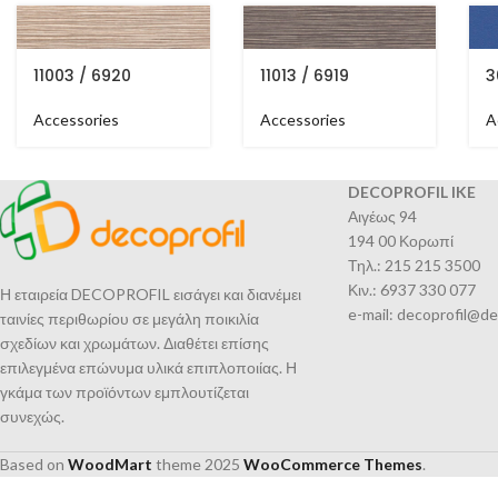
11003 / 6920
11013 / 6919
3
Accessories
Accessories
A
DECOPROFIL IKE
Αιγέως 94
194 00 Κορωπί
Τηλ.: 215 215 3500
Κιν.: 6937 330 077
Η εταιρεία DECOPROFIL εισάγει και διανέμει
e-mail: decoprofil@de
ταινίες περιθωρίου σε μεγάλη ποικιλία
σχεδίων και χρωμάτων. Διαθέτει επίσης
επιλεγμένα επώνυμα υλικά επιπλοποιίας. Η
γκάμα των προϊόντων εμπλουτίζεται
συνεχώς.
Based on
WoodMart
theme
2025
WooCommerce Themes
.