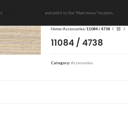
st
navigation menu here
and add it to the "Main menu" location.
Home
Accessories
11084 / 4738
11084 / 4738
Category:
Accessories