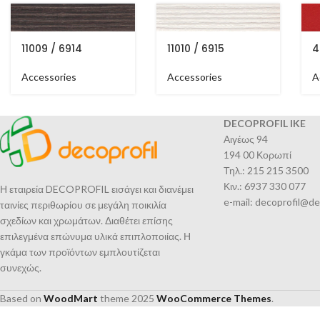
11009 / 6914
11010 / 6915
4
Accessories
Accessories
A
DECOPROFIL IKE
Αιγέως 94
194 00 Κορωπί
Τηλ.: 215 215 3500
Κιν.: 6937 330 077
Η εταιρεία DECOPROFIL εισάγει και διανέμει
e-mail: decoprofil@de
ταινίες περιθωρίου σε μεγάλη ποικιλία
σχεδίων και χρωμάτων. Διαθέτει επίσης
επιλεγμένα επώνυμα υλικά επιπλοποιίας. Η
γκάμα των προϊόντων εμπλουτίζεται
συνεχώς.
Based on
WoodMart
theme
2025
WooCommerce Themes
.