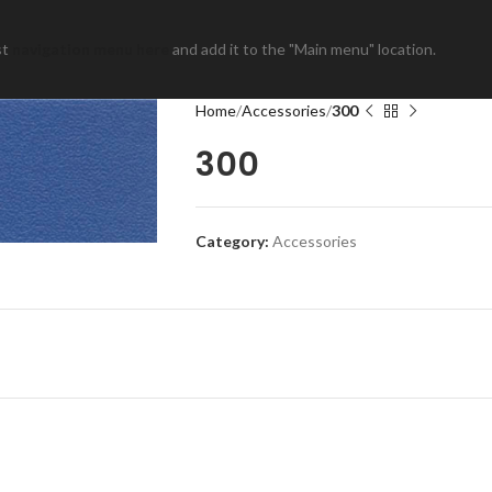
st
navigation menu here
and add it to the "Main menu" location.
Home
Accessories
300
300
Category:
Accessories