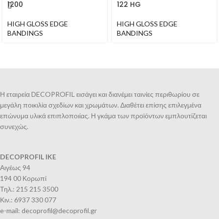
1200
122 HG
HIGH GLOSS EDGE
HIGH GLOSS EDGE
BANDINGS
BANDINGS
Η εταιρεία DECOPROFIL εισάγει και διανέμει ταινίες περιθωρίου σε
μεγάλη ποικιλία σχεδίων και χρωμάτων. Διαθέτει επίσης επιλεγμένα
επώνυμα υλικά επιπλοποιίας. Η γκάμα των προϊόντων εμπλουτίζεται
συνεχώς.
DECOPROFIL IKE
Αιγέως 94
194 00 Κορωπί
Τηλ.: 215 215 3500
Κιν.: 6937 330 077
e-mail: decoprofil@decoprofil.gr