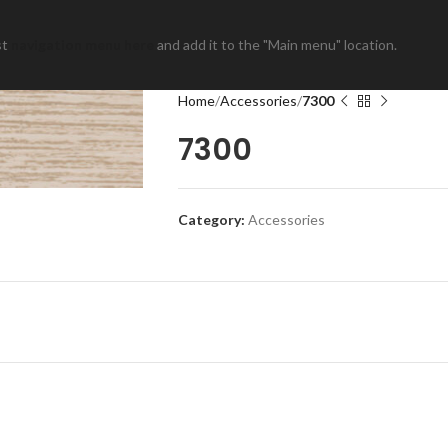
st
navigation menu here
and add it to the "Main menu" location.
Home
Accessories
7300
7300
Category:
Accessories