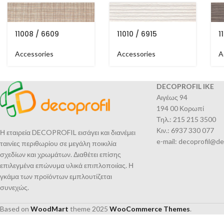
11008 / 6609
11010 / 6915
1
Accessories
Accessories
A
DECOPROFIL IKE
Αιγέως 94
194 00 Κορωπί
Τηλ.: 215 215 3500
Κιν.: 6937 330 077
Η εταιρεία DECOPROFIL εισάγει και διανέμει
e-mail: decoprofil@de
ταινίες περιθωρίου σε μεγάλη ποικιλία
σχεδίων και χρωμάτων. Διαθέτει επίσης
επιλεγμένα επώνυμα υλικά επιπλοποιίας. Η
γκάμα των προϊόντων εμπλουτίζεται
συνεχώς.
Based on
WoodMart
theme
2025
WooCommerce Themes
.