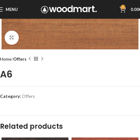
0
MENU
0.00
Click to enlarge
Home
Offers
A6
Category:
Offers
Related products