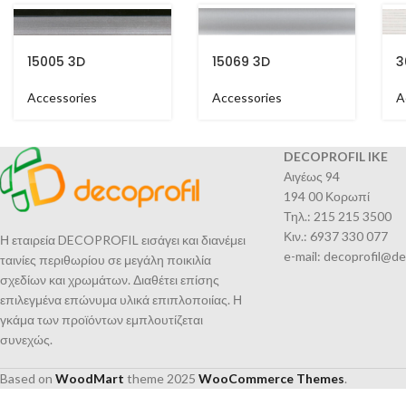
15005 3D
15069 3D
3
Accessories
Accessories
A
DECOPROFIL IKE
Αιγέως 94
194 00 Κορωπί
Τηλ.: 215 215 3500
Κιν.: 6937 330 077
Η εταιρεία DECOPROFIL εισάγει και διανέμει
e-mail: decoprofil@de
ταινίες περιθωρίου σε μεγάλη ποικιλία
σχεδίων και χρωμάτων. Διαθέτει επίσης
επιλεγμένα επώνυμα υλικά επιπλοποιίας. Η
γκάμα των προϊόντων εμπλουτίζεται
συνεχώς.
Based on
WoodMart
theme
2025
WooCommerce Themes
.