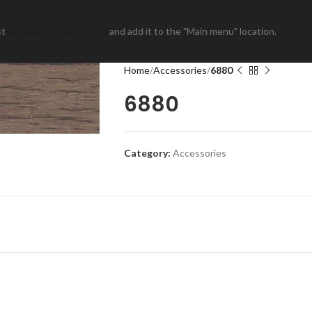
st
navigation menu here
and add it to the "Main menu" location.
Home
Accessories
6880
6880
Category:
Accessories