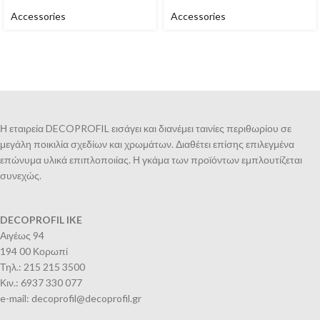
Accessories
Accessories
Η εταιρεία DECOPROFIL εισάγει και διανέμει ταινίες περιθωρίου σε
μεγάλη ποικιλία σχεδίων και χρωμάτων. Διαθέτει επίσης επιλεγμένα
επώνυμα υλικά επιπλοποιίας. Η γκάμα των προϊόντων εμπλουτίζεται
συνεχώς.
DECOPROFIL IKE
Αιγέως 94
194 00 Κορωπί
Τηλ.: 215 215 3500
Κιν.: 6937 330 077
e-mail: decoprofil@decoprofil.gr